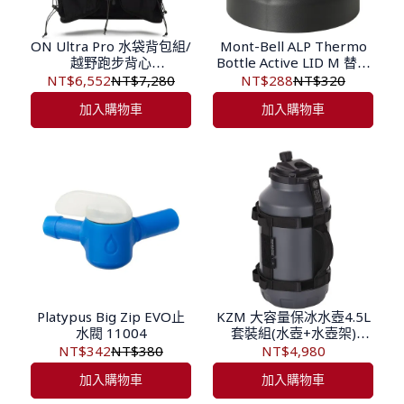
ON Ultra Pro 水袋背包組/
Mont-Bell ALP Thermo
越野跑步背心
Bottle Active LID M 替換
ON2UF30130553 黑
彈蓋 1134262
NT$6,552
NT$7,280
NT$288
NT$320
加入購物車
加入購物車
Platypus Big Zip EVO止
KZM 大容量保冰水壺4.5L
水閥 11004
套裝組(水壺+水壺架)
K25T3K04/K25T3K05
NT$342
NT$380
NT$4,980
加入購物車
加入購物車