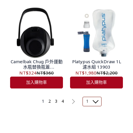
Camelbak Chug 戶外運動
Platypus QuickDraw 1L
水瓶替換瓶蓋
濾水組 13903
CB3122001000
NT$324
NT$360
NT$1,980
NT$2,200
加入購物車
加入購物車
1
2
3
4
1