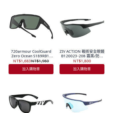
720armour CoolGuard
ZIV ACTION 戰術安全眼鏡
Zero Ocean S189RB1-
B120023-208 霧黑/防霧
BK/GN-PL 偏光太陽眼鏡
PC灰片 ZIV-208
NT$1,683
NT$1,980
NT$1,800
消光黑/墨綠
加入購物車
加入購物車