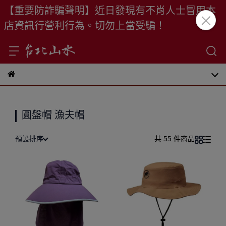
【重要防詐騙聲明】近日發現有不肖人士冒用本
店資訊行營利行為。切勿上當受騙！
圓盤帽 漁夫帽
預設排序
共 55 件商品