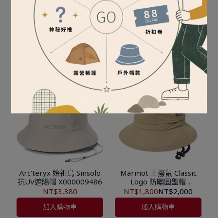
特價優惠 KAVU Synthetic
Arc'teryx 始祖鳥 Sinsola
Strap Bucket 漁夫帽 105
Shade Hat 抗UV遮陽帽
X000009487
NT$1,260
NT$1,680
NT$3,380
加入購物車
加入購物車
Arc'teryx 始祖鳥 Sinsolo
Marmot 土撥鼠 Classic
抗UV遮陽帽 X000009486
Logo 防曬圓盤帽
MTSS25UHG211
NT$3,380
NT$1,800
NT$2,000
加入購物車
加入購物車