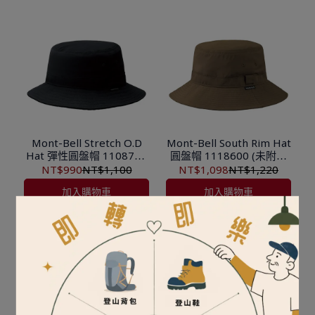
Mont-Bell Stretch O.D
Mont-Bell South Rim Hat
Hat 彈性圓盤帽 1108744
圓盤帽 1118600 (未附帽
(未附帽帶 需另購)
帶 需另購)
NT$990
NT$1,100
NT$1,098
NT$1,220
加入購物車
加入購物車
特價優惠