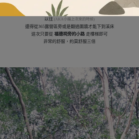
從台中驅車到
上谷關福德祠
約莫
2個小時
(含整理裝備)
以往
(AKA小編上次來的時候)
還得從365露營區旁或是翻過圍牆才能下到溪床
這次只要從
福德祠旁的小路
走樓梯即可
非常的舒服，約莫舒服三倍