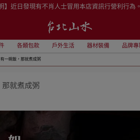
明】近日發現有不肖人士冒用本店資訊行營利行為
件
各類包款
戶外生活
器材裝備
品牌專
只有一碗飯，那就煮成粥
，那就煮成粥