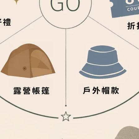
▴
今天的登山口，上谷關福德寺
那天天氣13度乾冷，毅然決然出發