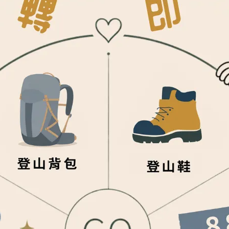
▴
離溪床沒有很遠