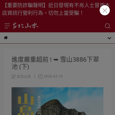
【重要防詐騙聲明】近日發現有不肖人士冒用本
店資訊行營利行為。切勿上當受騙！
進度嚴重超前 ! ➥ 雪山3886下翠
池 (下)
台北山水
2026-02-10