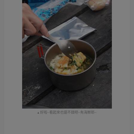
▴ 好啦~看起來也還不錯吧~有海鮮耶~