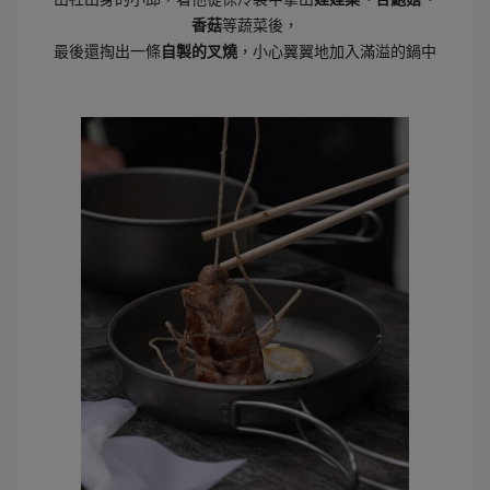
香菇
等蔬菜後，
最後還掏出一條
自製的叉燒
，小心翼翼地加入滿溢的鍋中