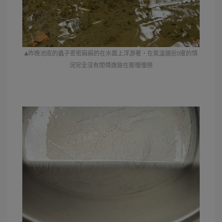
▴
昨晚池底的蟲子密密麻麻的在水面上浮游著，在氣溫逼近0度的情
況完全沒有閒情逸致在那慢慢撈