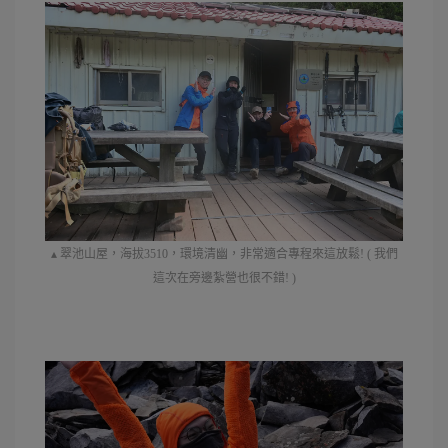
▴ 翠池山屋，海拔3510，環境清幽，非常適合專程來這放鬆! ( 我們
這次在旁邊紮營也很不錯! )