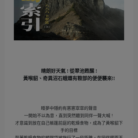
晴朗好天氣 ! 從翠池甦醒 !
黃喉貂、奇異沼石蛾還有鞍部的便便襲來!!
睡夢中隱約有窸窸窣窣的聲音
一開始不以為意，直到突然聽到同伴一聲大喊 !
才意識到放在自己帳篷前庭的乾燥食物，成為了黃喉貂下
手的目標
裝著乾燥食物的塑膠袋被拖行了一段距離，在同伴鍥而不