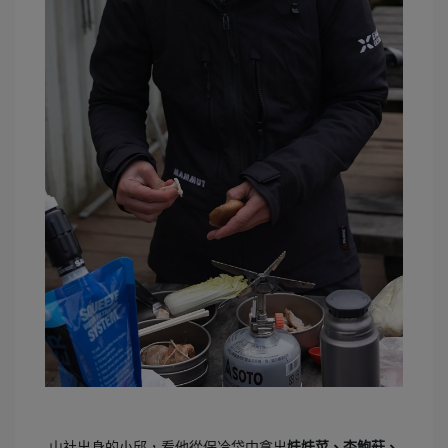
山社出身的小邱，看他從保冷袋中拿出
娃娃菜、杏鮑菇、