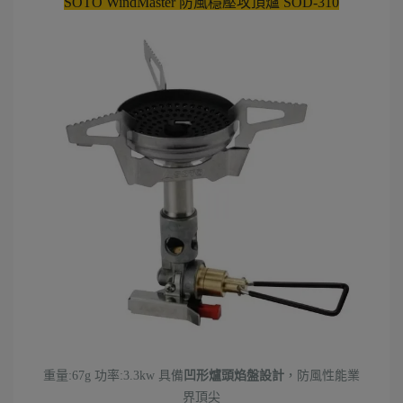
SOTO WindMaster 防風穩壓攻頂爐 SOD-310
重量:67g 功率:3.3kw 具備
凹形爐頭焰盤設計
，防風性能業
界頂尖