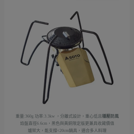
重量:360g 功率:3.3kw ，分離式設計，重心低且
穩壓防風
焰盤直徑6.6cm，黑色與黃銅限定版更兼具收藏價值
爐架大，能支撐<20cm鍋具，適合多人料理