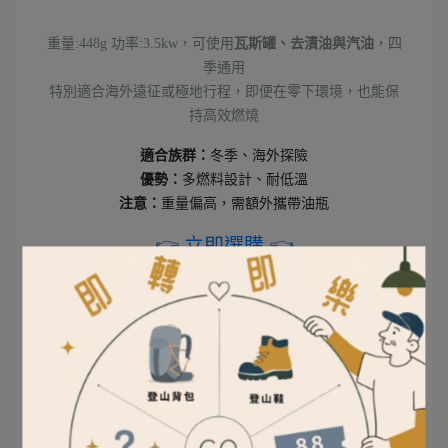
重量:448g 功率:3.5kw，可使用
瓦斯罐、去漬油與汽油
，四
季通用
特別適合海外遠征或極地行程，即便在零下環境，也能保
持高效燃燒
適合族群：
冬季、海外探險
優勢：
多燃料設計、耐低溫
注意：
重量偏高，需額外攜帶油瓶
👉 立即選購 👈
Snow Peak H型瓦斯爐 GS-150