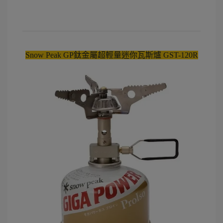
Snow Peak GP鈦金屬超輕量迷你瓦斯爐 GST-120R