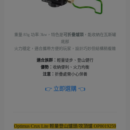
重量:83g 功率:3kw，特色是
可折疊爐頭
，能收納在瓦斯罐
底部
火力穩定，適合攜帶方便的玩家，設計巧妙但結構稍複雜
適合族群：
輕量徒步、登山健行
優勢：
收納便利、火力均衡
注意：
折疊處需小心保養
👉 立即選購 👈
Optimus Crux Lite 輕量登山爐頭/攻頂爐 OP8019259