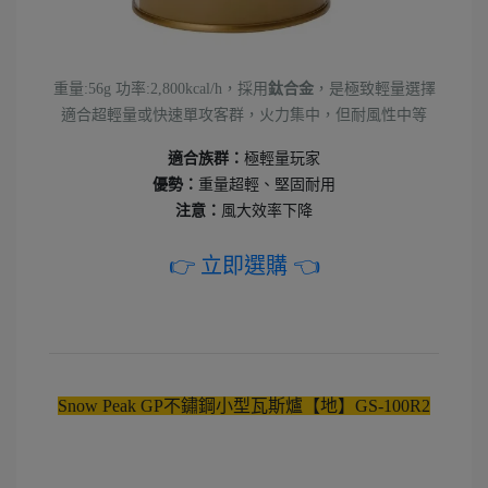
重量:56g 功率:2,800kcal/h，採用
鈦合金
，是極致輕量選擇
適合超輕量或快速單攻客群，火力集中，但耐風性中等
適合族群：
極輕量玩家
優勢：
重量超輕、堅固耐用
注意：
風大效率下降
👉 立即選購 👈
Snow Peak GP不鏽鋼小型瓦斯爐【地】GS-100R2