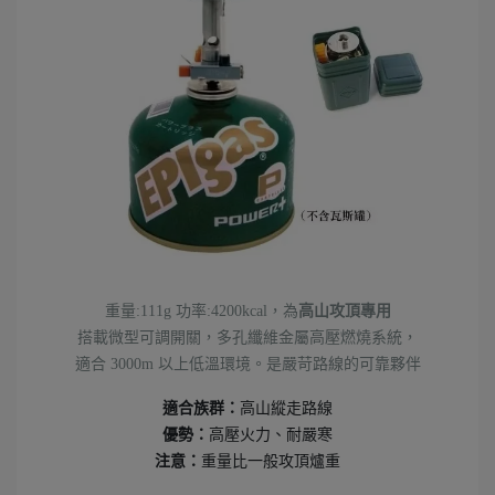
重量:111g 功率:4200kcal，為
高山攻頂專用
搭載微型可調開關，多孔纖維金屬高壓燃燒系統，
適合 3000m 以上低溫環境。是嚴苛路線的可靠夥伴
適合族群：
高山縱走路線
優勢：
高壓火力、耐嚴寒
注意：
重量比一般攻頂爐重