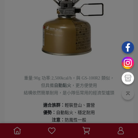
重量:90g 功率:2,500kcal/h，與 GS-100R2 類似，
但具備
自動點火
，更方便使用
結構依然簡單耐用，是小隊伍常用的經濟型爐頭
適合族群：
輕裝登山、露營
優勢：
自動點火、穩定耐用
注意：
防風性一般
👉 立即選購 👈