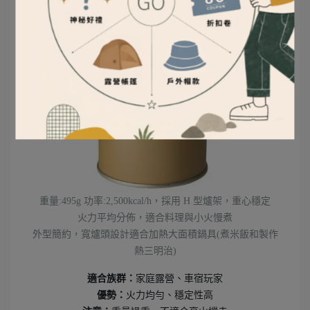
重量:495g 功率:2,500kcal/h，採用 H 型爐架，重心穩定
火力平均分佈，適合料理與小火慢煮
外型簡約，寬爐頭設計適合加熱大面積鍋具(煮米飯和製作
熱三明治)
適合族群：
家庭露營、車宿玩家
優勢：
火力均勻、穩定性高