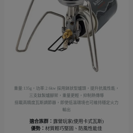
重量:135g，功率:2.6kw
採用鉢狀型爐頭，提升抗風性能，
三支鈦製爐腳架，重量更輕，抑制熱傳導
搭載高精度瓦斯調節器，即使低溫環境也可維持穩定火力
輸出
適合族群：
露營玩家(使用卡式瓦斯)
優勢：
材質輕巧堅固、防風性能佳