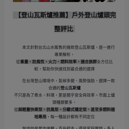
【登山瓦斯爐推薦】戶外登山爐頭完
整評比
本文針對台北山水販售的幾款登山瓦斯爐，逐一進行
專業解析，
從
重量、防風性、火力、燃料效率、適合族群
全方位比
較，幫助你快速找到最合適的選擇
在台灣登山環境中，氣候多變、風勢強勁，選擇一款
合適的
登山瓦斯爐
不只是為了煮水、料理，更是關乎安全與效率。市面上爐
頭種類繁多，
從
超輕量快煮型、抗風型、分離式穩定型、甚至多燃料極
地專用
，每一種設計都有不同定位
無論你是單攻速攀、百岳縱走，還是家庭露營、多人