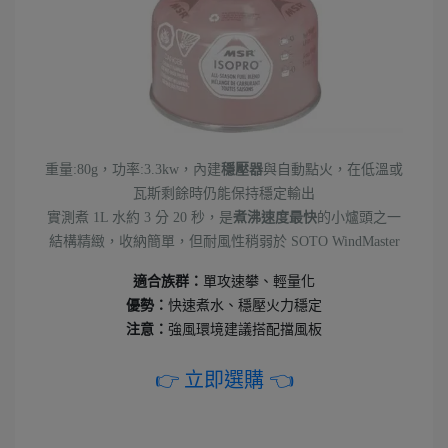
重量:80g，功率:3.3kw，內建
穩壓器
與自動點火，在低溫或
瓦斯剩餘時仍能保持穩定輸出
實測煮 1L 水約 3 分 20 秒，是
煮沸速度最快
的小爐頭之一
結構精緻，收納簡單，但耐風性稍弱於 SOTO WindMaster
適合族群：
單攻速攀、輕量化
優勢：
快速煮水、穩壓火力穩定
注意：
強風環境建議搭配擋風板
👉 立即選購 👈