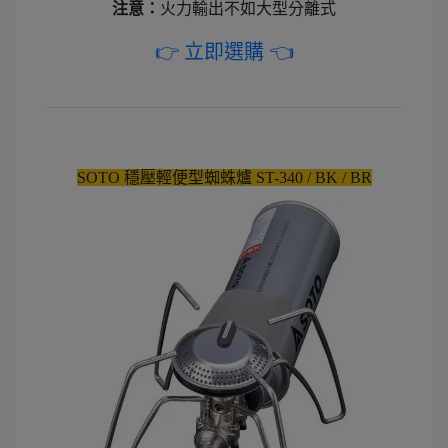
注意：
火力輸出不如大型分離式
👉 立即選購 👈
SOTO 穩壓輕便型蜘蛛爐 ST-340 / BK / BR