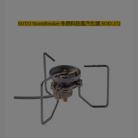
SOTO StormBreaker 多燃料防風汽化爐 SOD-372