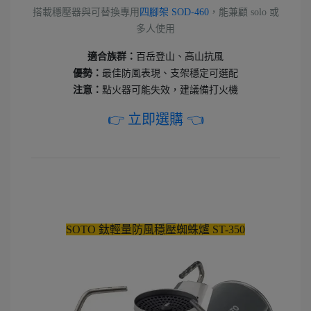
搭載穩壓器與可替換
專用
四腳架 SOD-460
，能兼顧 solo 或
多人使用
適合族群：
百岳登山、高山抗風
優勢：
最佳防風表現、支架穩定可選配
注意：
點火器可能失效，建議備打火機
👉 立即選購 👈
SOTO 鈦輕量防風穩壓蜘蛛爐 ST-350