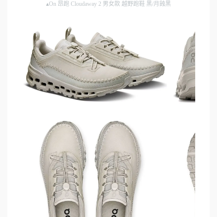
▴On 昂跑 Cloudaway 2 男女款 越野跑鞋 黑/月蝕黑