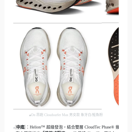
▴On 昂跑 Cloudsurfer Max 男女款 象牙白/鮭魚粉
中底 
：Helion™ 超級發泡，結合雙層 CloudTec Phase® 幾何結構
▴