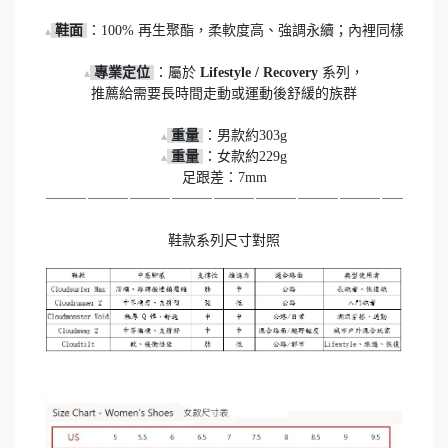
 鞋面 
：100% 再生聚酯，柔軟度高、強調永續；內裡同樣使用回
▴
 專業定位 
：屬於 
Lifestyle / Recovery
 系列，

▴
推薦給需要長時間走動或運動後舒緩的族群

重量 
▴
重量 
：女款約229g

▴
足跟差：7mm
⸻⸻⸻⸻⸻⸻⸻⸻⸻⸻