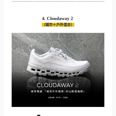
⸻⸻⸻⸻⸻⸻⸻⸻⸻⸻
（城市＋戶外混合）