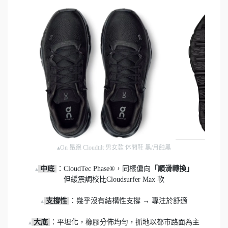
▴On 昂跑 Cloudtilt 男女款 休閒鞋 黑/月蝕黑
 中底 
：CloudTec Phase®，同樣偏向
「順滑轉換」
▴
但緩震調校比Cloudsurfer Max 軟

 支撐性 
：幾乎沒有結構性支撐 → 專注於舒適

▴
 大底 
：平坦化，橡膠分佈均勻，抓地以都市路面為主

▴