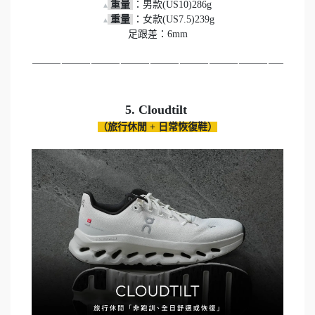
重量 
▴
重量 
：女款(US7.5)239g

 ▴
足跟差：6mm
⸻⸻⸻⸻⸻⸻⸻⸻⸻⸻
（旅行休閒 + 日常恢復鞋）
