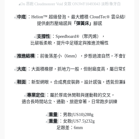
▴On 昂跑 Cloudmonster Void 女款 ON3WF10493043 淡粉/象牙白
中底 
：Helion™ 超級發泡 + 最大體積 CloudTec® 雲朵結構，

▴
提供劇烈壓縮感與
「彈簧床」
腳感

 支撐性 
：Speedboard®（聚丙烯），

▴
比碳板柔軟，提升中足穩定與推進流暢性

 推進結構 
：前後落差小（6mm），步態過渡自然，不會過度推進
▴
 大底 
：大面積橡膠，抓地力一般，但耐磨度高，屬日常穿著取向
▴
 鞋面 
：新型網眼 + 合成麂皮裝飾，設計感強，透氣但兼顧穿搭

▴
 專業定位 
：屬於厚底休閒鞋與運動鞋的交叉，

▴
適合長時間站立、通勤、旅遊穿著，日常跑步訓練

重量 
：男款(US10)288g

▴
重量 
：女款(US7.5)232g

▴
足跟差：6mm