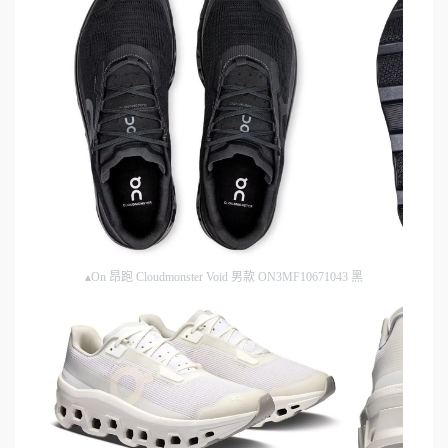
▴On 昂跑 Cloudmonster Void 男款 ON3MF10671043 黑