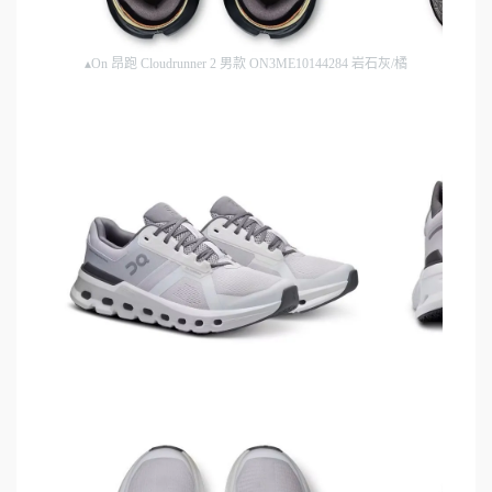
▴On 昂跑 Cloudrunner 2 男款 ON3ME10144284 岩石灰/橘