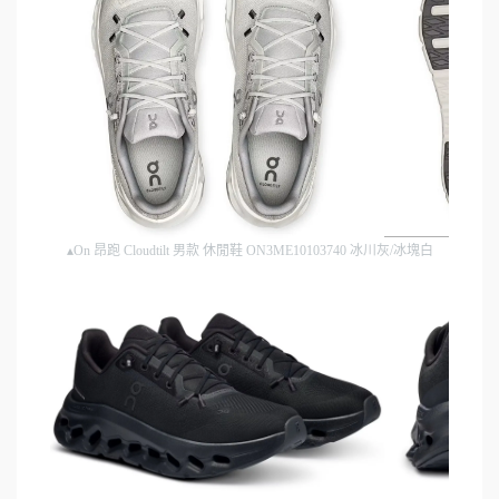
▴On 昂跑 Cloudtilt 男款 休閒鞋 ON3ME10103740 冰川灰/冰塊白