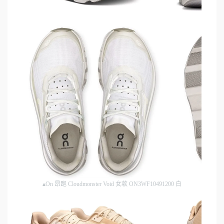
▴On 昂跑 Cloudmonster Void 女款 ON3WF10491200 白