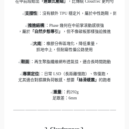
在中前段給出
「連鎖式壓縮」
支撐性 
：沒有額外 TPU 穩定片，屬於中性跑鞋，針對步態
▴
 推進結構 
：Phase 幾何在中前掌滾動感很強

▴
，屬於
「自然步態導引」
，但不像碳板那樣強迫推進

大底 
：橡膠分佈區塊化，降低重量，

▴
抓地中上，但耐磨性偏公路使用

鞋面 
：再生聚脂纖維網布透氣佳，適合長時間跑動

▴
專業定位 
：日常 LSD（長距離慢跑）、恢復跑，

▴
尤其適合對膝踝負荷敏感、想要
「絲滑緩震」
的跑者
重量 
：約292g

▴
足跟差：6mm
⸻⸻⸻⸻⸻⸻⸻⸻⸻⸻