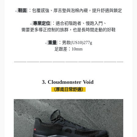
鞋面 
：包覆感強、厚舌墊與泡棉內襯，提升舒適與鎖定

▴
專業定位 
：適合初階跑者、慢跑入門、

▴
需要更多導正控制的族群，也是長時間走動的好鞋

重量
：男款(US10)277g

▴
⸻⸻⸻⸻⸻⸻⸻⸻⸻⸻⸻
（厚底日常舒適）
