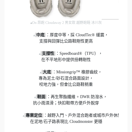
▴On 昂跑 Cloudaway 2 男女款 越野跑鞋 冰川灰
 中底 
：厚度中等，採 CloudTec® 緩震，

▴
支撐與回彈比公路鞋剛性更高

 支撐性 
：Speedboard®（TPU），

▴
在不平地形中提供扭轉剛性

 大底 
：Missiongrip™ 橡膠齒紋，

▴
專為泥土/砂石混合路面設計，

咬地力強，但會比公路鞋稍重

 鞋面 
：再生聚酯纖維 + DWR 防潑水，

▴
抗小雨濕滑；快扣鞋帶方便戶外脫穿

 專業定位 
：越野入門、戶外混合跑者或城市戶外休閒玩家，
▴
在泥地/石子路表現比 Cloudmonster 更穩
