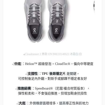
▴Cloudrunner 2 男款 ON3ME10140622 冰霜白/白
 中底 
：Helion™ 超級發泡 + CloudTec®，偏向中等硬度

▴
 支撐性 
：
TPU 後跟穩定片
 是關鍵，

▴
可控制後足內外翻，對新手或腳踝不穩定者友好

推進結構 
：Speedboard®（尼龍/複合材質版本），

▴
彈性較柔和，不會強迫推進，但增加鞋身抗扭性

大底
：外側橡膠面積增多，提高導正性與抓地力

▴