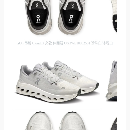
▴On 昂跑 Cloudtilt 女款 休閒鞋 ON3WE10052531 珍珠白/冰塊白