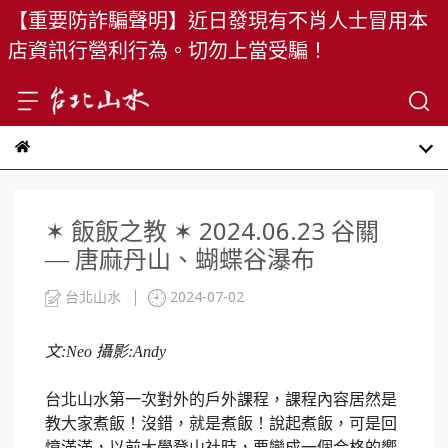
【重要防詐騙聲明】近日發現有不肖人士冒用本
店資訊行營利行為。切勿上當受騙！
✶ 飯飯之教 ✶ 2024.06.23 谷關
— 唐麻丹山、蝴蝶谷瀑布
台北山水
2024-07-02
文:Neo 攝影:Andy
台北山水第一次對外的戶外課程，課程內容居然是
教大家煮飯！沒錯，就是煮飯！說起煮飯，可是回
憶滿滿，以前大學登山社時，要變成一個合格的嚮