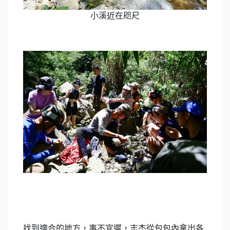
小溪近在咫尺
找到適合的地方，事不宜遲，志杰從包包內拿出各